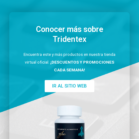
Conocer más sobre
Tridentex
Encuentra este y más productos en nuestra tienda
virtual oficial.
¡DESCUENTOS Y PROMOCIONES
CADA SEMANA!
IR AL SITIO WEB